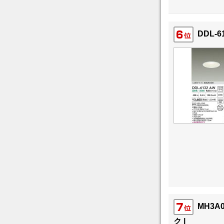
DDL-6
MH3A
ク |