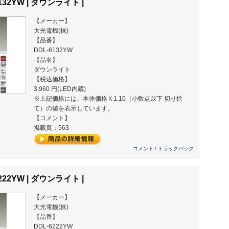
132YW | ダウンライト |
【メーカー】
大光電機(株)
【品番】
DDL-6132YW
【品名】
ダウンライト
【税込価格】
3,960 円(LED内蔵)
※上記価格には、本体価格Ｘ1.10（小数点以下 切り捨
て）の値を表示しています。
【コメント】
掲載頁：563
コメント
/
トラックバック
222YW | ダウンライト |
【メーカー】
大光電機(株)
【品番】
DDL-6222YW