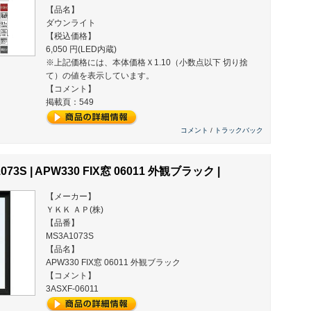
【品名】
ダウンライト
【税込価格】
6,050 円(LED内蔵)
※上記価格には、本体価格Ｘ1.10（小数点以下 切り捨
て）の値を表示しています。
【コメント】
掲載頁：549
コメント
/
トラックバック
073S | APW330 FIX窓 06011 外観ブラック |
【メーカー】
ＹＫＫ ＡＰ(株)
【品番】
MS3A1073S
【品名】
APW330 FIX窓 06011 外観ブラック
【コメント】
3ASXF-06011