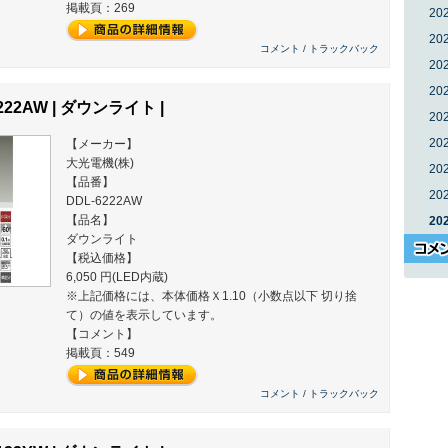
掲載頁：269
20
20
コメント
/
トラックバック
20
20
222AW | ダウンライト |
20
20
【メーカー】
大光電機(株)
20
【品番】
20
DDL-6222AW
【品名】
20
ダウンライト
【税込価格】
6,050 円(LED内蔵)
※上記価格には、本体価格Ｘ1.10（小数点以下 切り捨
て）の値を表示しています。
【コメント】
掲載頁：549
コメント
/
トラックバック