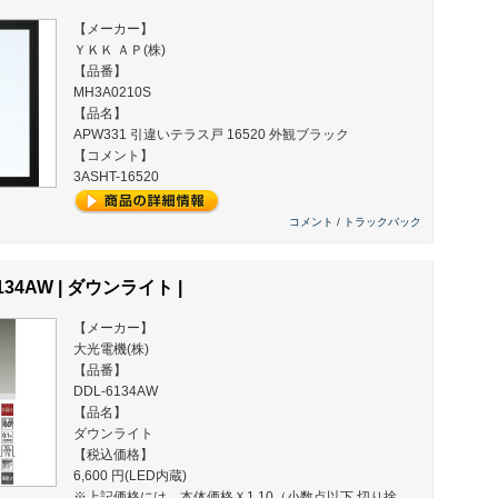
【メーカー】
ＹＫＫ ＡＰ(株)
【品番】
MH3A0210S
【品名】
APW331 引違いテラス戸 16520 外観ブラック
【コメント】
3ASHT-16520
コメント
/
トラックバック
134AW | ダウンライト |
【メーカー】
大光電機(株)
【品番】
DDL-6134AW
【品名】
ダウンライト
【税込価格】
6,600 円(LED内蔵)
※上記価格には、本体価格Ｘ1.10（小数点以下 切り捨