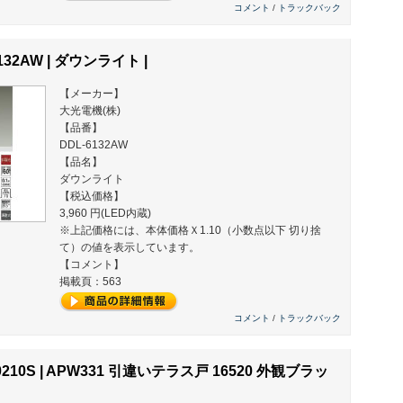
コメント
/
トラックバック
132AW | ダウンライト |
【メーカー】
大光電機(株)
【品番】
DDL-6132AW
【品名】
ダウンライト
【税込価格】
3,960 円(LED内蔵)
※上記価格には、本体価格Ｘ1.10（小数点以下 切り捨
て）の値を表示しています。
【コメント】
掲載頁：563
コメント
/
トラックバック
0210S | APW331 引違いテラス戸 16520 外観ブラッ