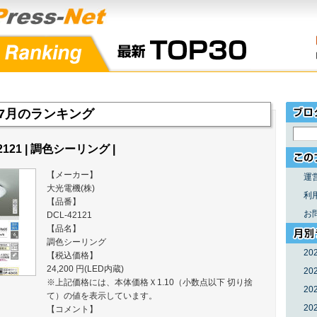
年07月のランキング
2121 | 調色シーリング |
【メーカー】
運
大光電機(株)
利
【品番】
お
DCL-42121
【品名】
調色シーリング
20
【税込価格】
24,200 円(LED内蔵)
20
※上記価格には、本体価格Ｘ1.10（小数点以下 切り捨
20
て）の値を表示しています。
20
【コメント】