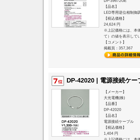
DP-39672GE
【品名】
LED専用逆位相制御
【税込価格】
24,624 円
※上記価格には、本体
て）の値を表示して
【コメント】
掲載頁：357,367
DP-42020 | 電源接続ケー
【メーカー】
大光電機(株)
【品番】
DP-42020
【品名】
電源接続ケーブル
【税込価格】
1,404 円
※上記価格には、本体