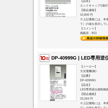
【品名】
エンドキャップ1個付
【税込価格】
10,800 円
※上記価格には、本体
て）の値を表示して
【コメント】
掲載頁：853
DP-40999G | LED専
【メーカー】
大光電機(株)
【品番】
DP-40999G
【品名】
LED専用逆位相制御
【税込価格】
33,264 円
※上記価格には、本体
て）の値を表示して