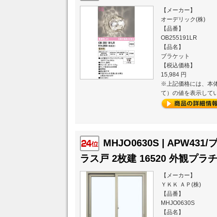
【メーカー】
オーデリック(株)
【品番】
OB255191LR
【品名】
ブラケット
【税込価格】
15,984 円
※上記価格には、本体
て）の値を表示して
MHJO0630S | APW4
ラス戸 2枚建 16520 外観プラ
【メーカー】
ＹＫＫ ＡＰ(株)
【品番】
MHJO0630S
【品名】