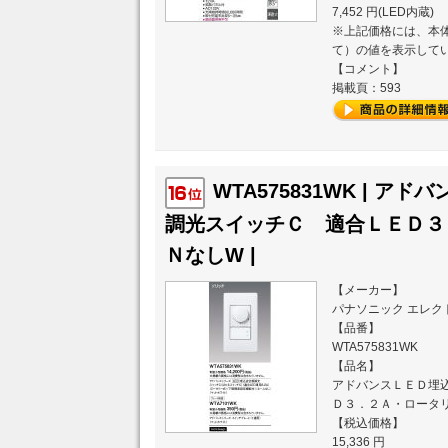
7,452 円(LED内蔵)
※上記価格には、本体
て）の値を表示して
【コメント】
掲載頁：593
WTA575831WK | ア
調光スイッチＣ 適合ＬＥＤ３
ＮなしW |
【メーカー】
パナソニック エレク
【品番】
WTA575831WK
【品名】
アドバンスＬＥＤ埋
Ｄ３．２Ａ・ロータ
【税込価格】
15,336 円