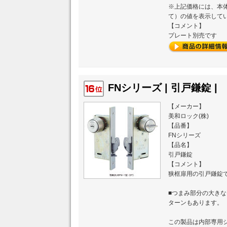
※上記価格には、本体
て）の値を表示して
【コメント】
プレート別売です
FNシリーズ | 引戸鎌錠 |
【メーカー】
美和ロック(株)
【品番】
FNシリーズ
【品名】
引戸鎌錠
【コメント】
狭框扉用の引戸鎌錠
■つまみ部分の大きな
ターンもあります。
この製品は内部専用