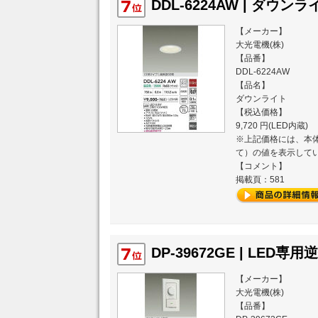
DDL-6224AW | ダウンライ
【メーカー】
大光電機(株)
【品番】
DDL-6224AW
【品名】
ダウンライト
【税込価格】
9,720 円(LED内蔵)
※上記価格には、本体
て）の値を表示して
【コメント】
掲載頁：581
DP-39672GE | LED専
【メーカー】
大光電機(株)
【品番】