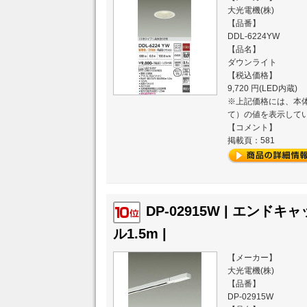
大光電機(株)
【品番】
DDL-6224YW
【品名】
ダウンライト
【税込価格】
9,720 円(LED内蔵)
※上記価格には、本体
て）の値を表示して
【コメント】
掲載頁：581
DP-02915W | エンド
ル1.5m |
【メーカー】
大光電機(株)
【品番】
DP-02915W