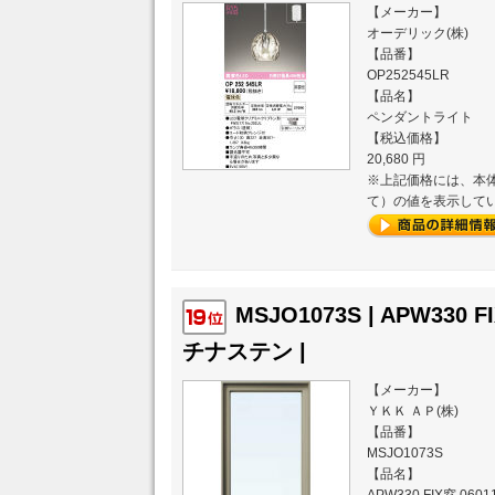
【メーカー】
オーデリック(株)
【品番】
OP252545LR
【品名】
ペンダントライト
【税込価格】
20,680 円
※上記価格には、本体
て）の値を表示して
MSJO1073S | APW330 
チナステン |
【メーカー】
ＹＫＫ ＡＰ(株)
【品番】
MSJO1073S
【品名】
APW330 FIX窓 0