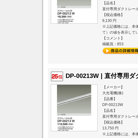
【品名】
直付専用ダクトレール
【税込価格】
9,130 円
※上記価格には、本体
て）の値を表示して
【コメント】
掲載頁：853
DP-00213W | 直付専用
【メーカー】
大光電機(株)
【品番】
DP-00213W
【品名】
直付専用ダクトレール
【税込価格】
13,750 円
※上記価格には、本体