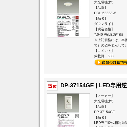
大光電機(株)
【品番】
DDL-6222AW
【品名】
ダウンライト
【税込価格】
7,040 円(LED内蔵)
※上記価格には、本体
て）の値を表示して
【コメント】
掲載頁：583
DP-37154GE | LED専
【メーカー】
大光電機(株)
【品番】
DP-37154GE
【品名】
LED専用逆位相制御