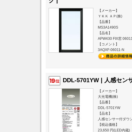
ク |
【メーカー】
ＹＫＫ ＡＰ(株)
【品番】
MS3A1490S
【品名】
APW430 FIX窓 06
【コメント】
3AQXF-06011-N
DDL-5701YW | 人感
【メーカー】
大光電機(株)
【品番】
DDL-5701YW
【品名】
人感センサー付ダウ
【税込価格】
23,650 円(LED内蔵)