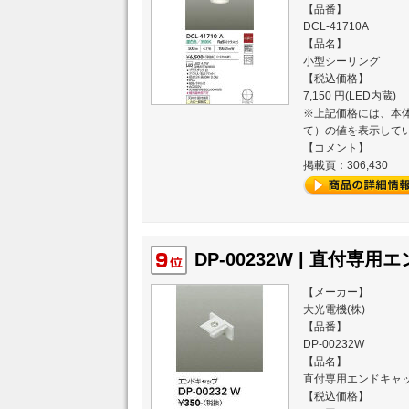
【品番】
DCL-41710A
【品名】
小型シーリング
【税込価格】
7,150 円(LED内蔵)
※上記価格には、本体
て）の値を表示して
【コメント】
掲載頁：306,430
DP-00232W | 直付専用
【メーカー】
大光電機(株)
【品番】
DP-00232W
【品名】
直付専用エンドキャ
【税込価格】