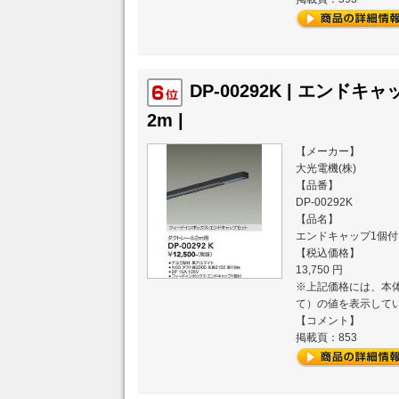
DP-00292K | エンド
2m |
【メーカー】
大光電機(株)
【品番】
DP-00292K
【品名】
エンドキャップ1個付
【税込価格】
13,750 円
※上記価格には、本体
て）の値を表示して
【コメント】
掲載頁：853