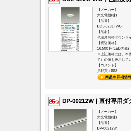
【メーカー】
大光電機(株)
【品番】
DDL-6201FWG
【品名】
色温度切替ダウンラ
【税込価格】
16,500 円(LED内蔵)
※上記価格には、本体
て）の値を表示して
【コメント】
掲載頁：553
DP-00212W | 直付専用
【メーカー】
大光電機(株)
【品番】
DP-00212W