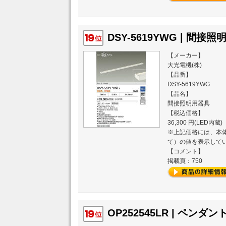
DSY-5619YWG | 間接照
【メーカー】
大光電機(株)
【品番】
DSY-5619YWG
【品名】
間接照明用器具
【税込価格】
36,300 円(LED内蔵)
※上記価格には、本体
て）の値を表示して
【コメント】
掲載頁：750
OP252545LR | ペンダン