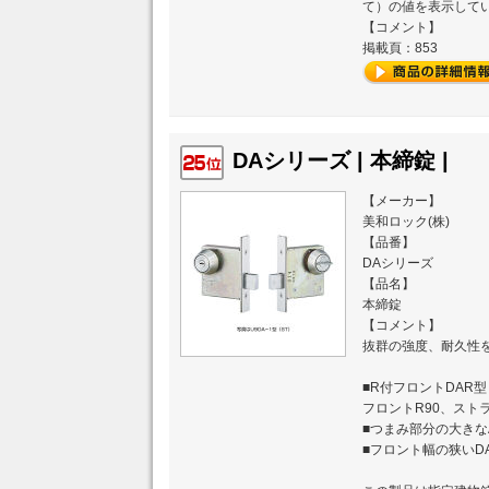
て）の値を表示して
【コメント】
掲載頁：853
DAシリーズ | 本締錠 |
【メーカー】
美和ロック(株)
【品番】
DAシリーズ
【品名】
本締錠
【コメント】
抜群の強度、耐久性
■R付フロントDAR
フロントR90、ストラ
■つまみ部分の大きな
■フロント幅の狭いD