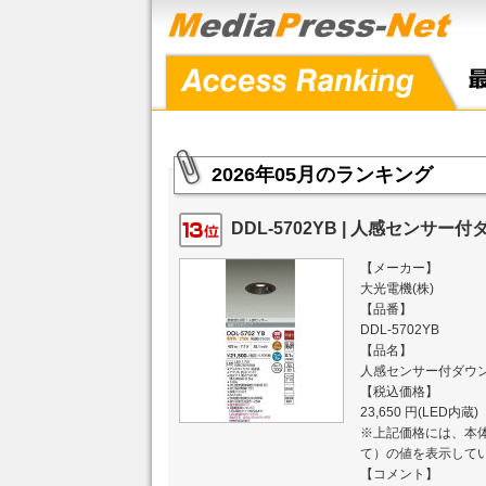
2026年05月のランキング
DDL-5702YB | 人感センサー付
【メーカー】
大光電機(株)
【品番】
DDL-5702YB
【品名】
人感センサー付ダウ
【税込価格】
23,650 円(LED内蔵)
※上記価格には、本体
て）の値を表示して
【コメント】