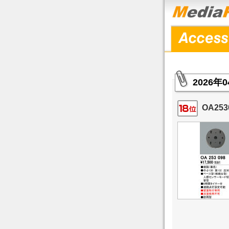
2026
OA253