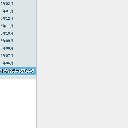
26年02月
26年01月
25年12月
25年11月
25年10月
25年09月
25年08月
25年07月
25年06月