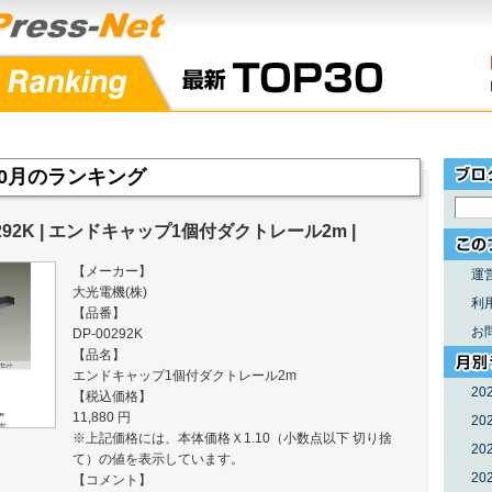
年10月のランキング
0292K | エンドキャップ1個付ダクトレール2m |
【メーカー】
運
大光電機(株)
利
【品番】
お
DP-00292K
【品名】
エンドキャップ1個付ダクトレール2m
20
【税込価格】
11,880 円
20
※上記価格には、本体価格Ｘ1.10（小数点以下 切り捨
20
て）の値を表示しています。
20
【コメント】