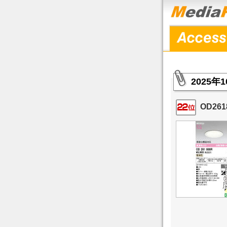
2025
OD261