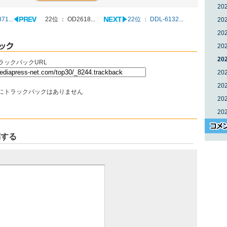
20
1...
22位 ： OD2618...
22位 ： DDL-6132...
20
20
20
20
ラックバックURL
20
20
にトラックバックはありません
20
20
稿する