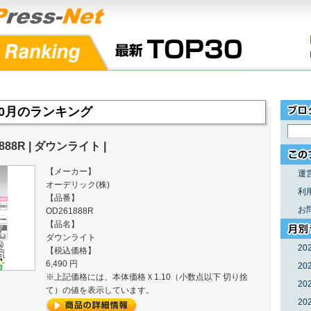
年10月のランキング
888R | ダウンライト |
【メーカー】
運
オーデリック(株)
利
【品番】
お
OD261888R
【品名】
ダウンライト
20
【税込価格】
6,490 円
20
※上記価格には、本体価格Ｘ1.10（小数点以下 切り捨
20
て）の値を表示しています。
20