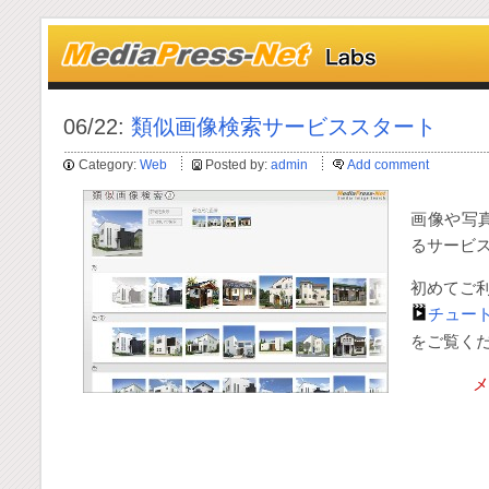
06/22:
類似画像検索サービススタート
Category:
Web
Posted by:
admin
Add comment
画像や写
るサービ
初めてご
チュー
をご覧く
メ